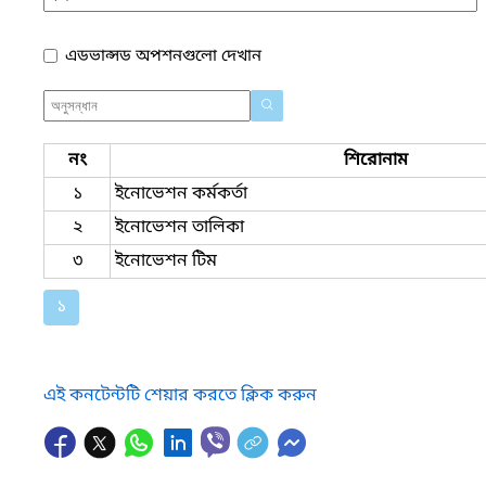
এডভান্সড অপশনগুলো দেখান
নং
শিরোনাম
১
ইনোভেশন কর্মকর্তা
২
ইনোভেশন তালিকা
৩
ইনোভেশন টিম
১
এই কনটেন্টটি শেয়ার করতে ক্লিক করুন