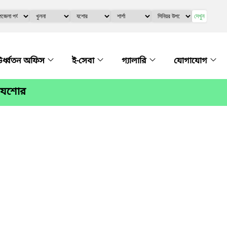
দেখুন
র্ধ্বতন অফিস
ই-সেবা
গ্যালারি
যোগাযোগ
া, যশোর