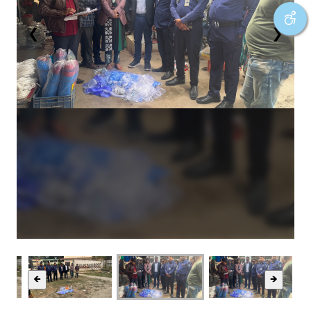
❮
❯
🡸
🡺