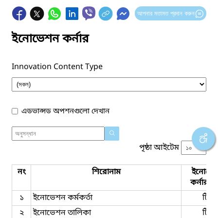
আপনার মতামত প্রদান করুন
ইনোভেশন কর্নার
Innovation Content Type
এডভান্সড অপশনগুলো দেখান
পৃষ্ঠা আইটেম
নং
শিরোনাম
ইনোভে
কর্নার ট
১
ইনোভেশন কর্মকর্তা
টিম
২
ইনোভেশন তালিকা
টিম