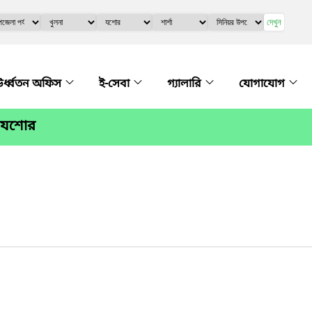
দেখুন
র্ধ্বতন অফিস
ই-সেবা
গ্যালারি
যোগাযোগ
া, যশোর